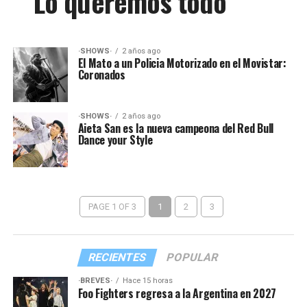
Lo queremos todo
·SHOWS·
2 años ago
El Mato a un Policia Motorizado en el Movistar:
Coronados
·SHOWS·
2 años ago
Aieta San es la nueva campeona del Red Bull
Dance your Style
PAGE 1 OF 3
1
2
3
RECIENTES
POPULAR
·BREVES·
Hace 15 horas
Foo Fighters regresa a la Argentina en 2027