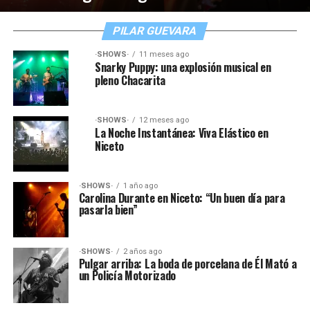
PILAR GUEVARA
·SHOWS·
11 meses ago
Snarky Puppy: una explosión musical en
pleno Chacarita
·SHOWS·
12 meses ago
La Noche Instantánea: Viva Elástico en
Niceto
·SHOWS·
1 año ago
Carolina Durante en Niceto: “Un buen día para
pasarla bien”
·SHOWS·
2 años ago
Pulgar arriba: La boda de porcelana de Él Mató a
un Policía Motorizado