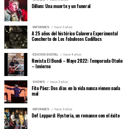
Dillom: Una muerte y un funeral
·INFORMES·
hace 3 años
A 25 años del histórico Calavera Experimental
Concherto de Los Fabulosos Cadillacs
·EDICIÓN DIGITAL·
hace 4 años
Revista El Bondi – Mayo 2022: Temporada Otoño
– Invierno
·SHOWS·
hace 3 años
Fito Páez: Dos días en la vida nunca vienen nada
mal
·INFORMES·
hace 3 años
Def Leppard: Hysteria, un romance con el éxito