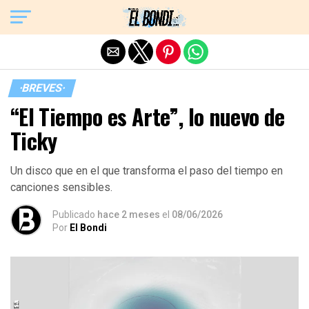
Exit mobile version
·BREVES·
“El Tiempo es Arte”, lo nuevo de
Ticky
Un disco que en el que transforma el paso del tiempo en
canciones sensibles.
Publicado
hace 2 meses
el
08/06/2026
Por
El Bondi