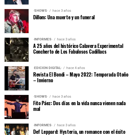
·SHOWS·
hace 3 años
Dillom: Una muerte y un funeral
·INFORMES·
hace 3 años
A 25 años del histórico Calavera Experimental
Concherto de Los Fabulosos Cadillacs
·EDICIÓN DIGITAL·
hace 4 años
Revista El Bondi – Mayo 2022: Temporada Otoño
– Invierno
·SHOWS·
hace 3 años
Fito Páez: Dos días en la vida nunca vienen nada
mal
·INFORMES·
hace 3 años
Def Leppard: Hysteria, un romance con el éxito