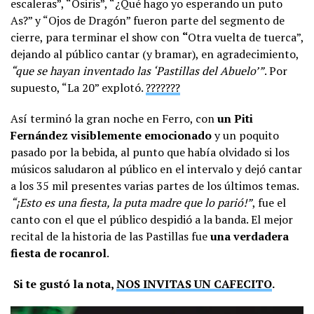
escaleras”, “Osiris”, “¿Qué hago yo esperando un puto
As?” y “Ojos de Dragón” fueron parte del segmento de
cierre, para terminar el show con
“
Otra vuelta de tuerca”,
dejando al público cantar (y bramar), en agradecimiento,
“que se hayan inventado las ‘Pastillas del Abuelo’”
. Por
supuesto, “La 20” explotó.
???????
Así terminó la gran noche en Ferro, con
un Piti
Fernández visiblemente emocionado
y un poquito
pasado por la bebida, al punto que había olvidado si los
músicos saludaron al público en el intervalo y dejó cantar
a los 35 mil presentes varias partes de los últimos temas.
“¡Esto es una fiesta, la puta madre que lo parió!”
, fue el
canto con el que el público despidió a la banda. El mejor
recital de la historia de las Pastillas fue
una verdadera
fiesta de rocanrol
.
Si te gustó la nota,
NOS INVITAS UN CAFECITO
.