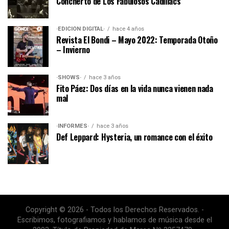
Concherto de Los Fabulosos Cadillacs
·EDICIÓN DIGITAL·
hace 4 años
Revista El Bondi – Mayo 2022: Temporada Otoño
– Invierno
·SHOWS·
hace 3 años
Fito Páez: Dos días en la vida nunca vienen nada
mal
·INFORMES·
hace 3 años
Def Leppard: Hysteria, un romance con el éxito
Copyright © 2026 - Todos los Derechos Reservados. -
Escribimos, fotografiamos y hablamos de música desde el