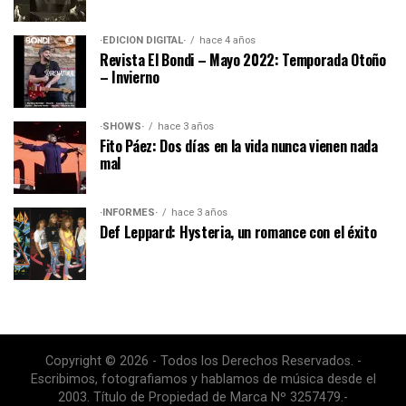
·EDICIÓN DIGITAL·
hace 4 años
Revista El Bondi – Mayo 2022: Temporada Otoño
– Invierno
·SHOWS·
hace 3 años
Fito Páez: Dos días en la vida nunca vienen nada
mal
·INFORMES·
hace 3 años
Def Leppard: Hysteria, un romance con el éxito
Copyright © 2026 - Todos los Derechos Reservados. -
Escribimos, fotografiamos y hablamos de música desde el
2003. Título de Propiedad de Marca Nº 3257479.-