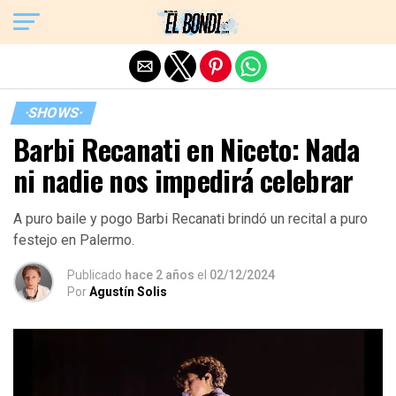
Exit mobile version
·SHOWS·
Barbi Recanati en Niceto: Nada
ni nadie nos impedirá celebrar
A puro baile y pogo Barbi Recanati brindó un recital a puro
festejo en Palermo.
Publicado
hace 2 años
el
02/12/2024
Por
Agustín Solis