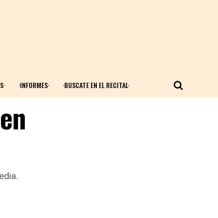
S·
·INFORMES·
·BUSCATE EN EL RECITAL·
 en
edia.