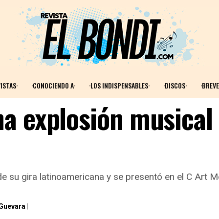
ISTAS·
·CONOCIENDO A·
·LOS INDISPENSABLES·
·DISCOS·
·BREVE
a explosión musical
de su gira latinoamericana y se presentó en el C Art M
 Guevara
|