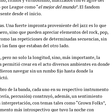
mo, ritmos y virtuosismo, matizados con el agite del
do por League como “
el mejor del mundo
”. El fandom
ente desde el inicio.
las. Una fuerte impronta proveniente del jazz es lo que
nero, sino que pueden apreciar elementos del rock, pop,
 como las repeticiones de determinadas secuencias, sin
y las fans que estaban del otro lado.
s, pero no solo la longitud, sino, más importante, la
a permitió crear en el acto diversos ambientes en donde
dieron navegar sin un rumbo fijo hasta donde la
ictó.
bro de la banda, cada uno en su respectivo instrumento
batería, percusión) construyó, además, un sentimiento
a interpretación, con temas tales como “Grown Folks”,
omento más introspectivo que tuvo la noche con