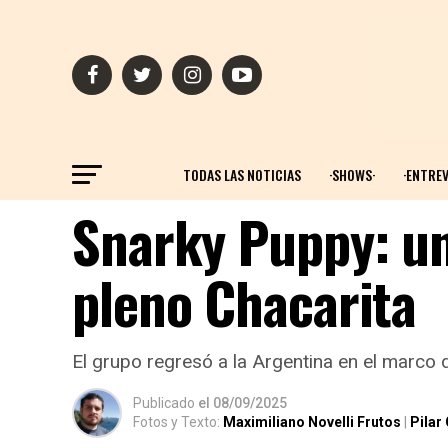
TODAS LAS NOTICIAS
·SHOWS·
·ENTREV
Snarky Puppy: un
pleno Chacarita
El grupo regresó a la Argentina en el marco 
Publicado
el
08/09/2025
Fotos y Texto:
Maximiliano Novelli Frutos
|
Pilar