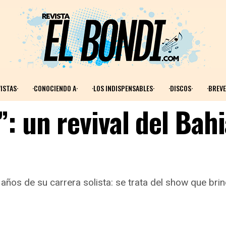
ISTAS·
·CONOCIENDO A·
·LOS INDISPENSABLES·
·DISCOS·
·BREVE
: un revival del Bah
0 años de su carrera solista: se trata del show que br