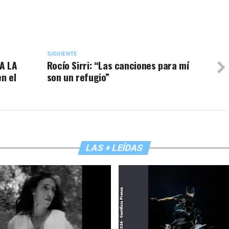
SIGUIENTE
A LA
Rocío Sirri: “Las canciones para mí
n el
son un refugio”
LAS + LEÍDAS