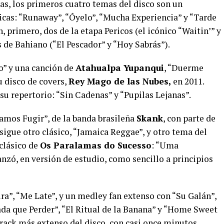
as, los primeros cuatro temas del disco son un
ticas: “Runaway”, “Óyelo”, “Mucha Experiencia” y “Tarde
n, primero, dos de la etapa Pericos (el icónico “Waitin’” y
s de Bahiano (“El Pescador” y “Hoy Sabrás”).
o” y una canción de
Atahualpa Yupanqui
, “Duerme
u disco de covers,
Rey Mago de las Nubes,
en 2011.
u repertorio: “Sin Cadenas” y “Pupilas Lejanas”.
Vamos Fugir”, de la banda brasileña
Skank
, con parte de
 sigue otro clásico, “Jamaica Reggae”, y otro tema del
 clásico de
Os Paralamas do Sucesso
: “Uma
anzó, en versión de estudio, como sencillo a principios
ira”, “Me Late”, y un medley fan extenso con “Su Galán”,
da que Perder”, “El Ritual de la Banana” y “Home Sweet
rack más extenso del disco, con casi once minutos.