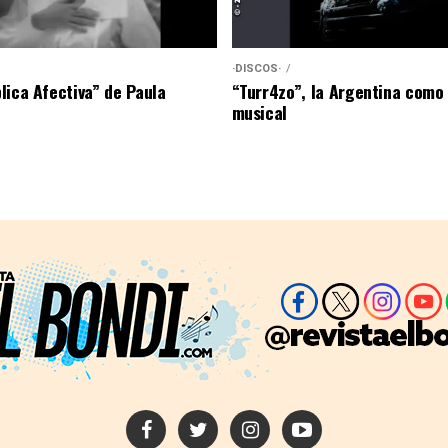
·DISCOS·
lica Afectiva” de Paula
“Turr4zo”, la Argentina como
musical