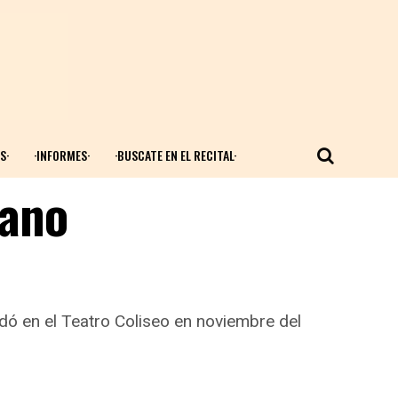
S·
·INFORMES·
·BUSCATE EN EL RECITAL·
iano
indó en el Teatro Coliseo en noviembre del