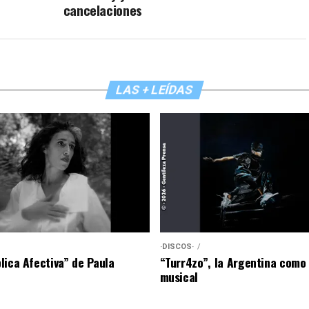
cancelaciones
LAS + LEÍDAS
·DISCOS·
lica Afectiva” de Paula
“Turr4zo”, la Argentina como
musical