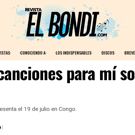
ISTAS·
·CONOCIENDO A·
·LOS INDISPENSABLES·
·DISCOS·
·BREVE
 canciones para mí s
esenta el 19 de julio en Congo.
a
|