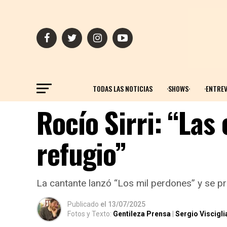
TODAS LAS NOTICIAS
·SHOWS·
·ENTREV
Rocío Sirri: “Las
refugio”
La cantante lanzó “Los mil perdones” y se pr
Publicado
el
13/07/2025
Fotos y Texto:
Gentileza Prensa
|
Sergio Viscigli