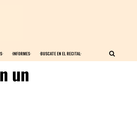
S·
·INFORMES·
·BUSCATE EN EL RECITAL·
on un