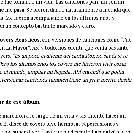
ue fue tomando mi vida. Las canciones para mí son un
que me pasa. Se fueron dando naturalmente a medida que
a. Me fueron acompañando en los últimos años y
on un concepto bastante marcado y claro.
overs Acústicos
, con versiones de canciones como “Fue
n La Mayor”. Así y todo, nos cuenta que venía bastante
overs.
“Es un poco el dilema del cantautor, no sabés si te
Pero los últimos años los covers me hicieron vivir cosas
o el mundo, ampliar mi llegada. Ahí entendí que podía
 reversionar canciones también tiene un gran mérito desde
r de ese álbum.
marcaron a lo largo de mi vida y las intenté hacer un
. El disco de covers tuvo hermosas repercusiones y
e me super divertí, así que no descarto hacer algún otro