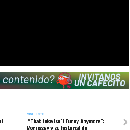
SIGUIENTE
el
“That Joke Isn´t Funny Anymore”:
Morrissey y su historial de