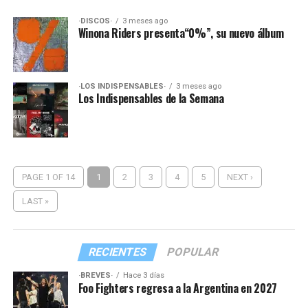
·DISCOS·
3 meses ago
Winona Riders presenta“0%”, su nuevo álbum
·LOS INDISPENSABLES·
3 meses ago
Los Indispensables de la Semana
PAGE 1 OF 14
1
2
3
4
5
NEXT ›
LAST »
RECIENTES
POPULAR
·BREVES·
Hace 3 días
Foo Fighters regresa a la Argentina en 2027