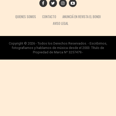
QUIENES SOMOS
CONTACTO
ANUNCIÁ EN REVISTA EL BONDI
AVISO LEGAL
Copyright © 2026 - Todos los Derechos Reservados. - Escribimos,
fotografiamos y hablamos de música desde el 2003. Título de
Propiedad de Marca Nº 3257479.-