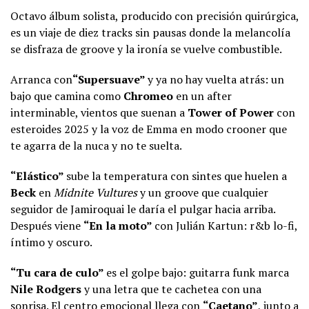
Octavo álbum solista, producido con precisión quirúrgica,
es un viaje de diez tracks sin pausas donde la melancolía
se disfraza de groove y la ironía se vuelve combustible.
Arranca con
“Supersuave”
y ya no hay vuelta atrás: un
bajo que camina como
Chromeo
en un after
interminable, vientos que suenan a
Tower of Power
con
esteroides 2025 y la voz de Emma en modo crooner que
te agarra de la nuca y no te suelta.
“Elástico”
sube la temperatura con sintes que huelen a
Beck
en
Midnite Vultures
y un groove que cualquier
seguidor de Jamiroquai le daría el pulgar hacia arriba.
Después viene
“En la moto”
con Julián Kartun: r&b lo-fi,
íntimo y oscuro.
“Tu cara de culo”
es el golpe bajo: guitarra funk marca
Nile Rodgers
y una letra que te cachetea con una
sonrisa. El centro emocional llega con
“Caetano”
, junto a