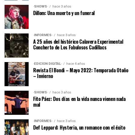
·SHOWS·
hace 3 años
Dillom: Una muerte y un funeral
·INFORMES·
hace 3 años
A 25 años del histórico Calavera Experimental
Concherto de Los Fabulosos Cadillacs
·EDICIÓN DIGITAL·
hace 4 años
Revista El Bondi – Mayo 2022: Temporada Otoño
– Invierno
·SHOWS·
hace 3 años
Fito Páez: Dos días en la vida nunca vienen nada
mal
·INFORMES·
hace 3 años
Def Leppard: Hysteria, un romance con el éxito