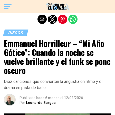
Exit mobile version
·DISCOS·
Emmanuel Horvilleur – “Mi Año
Gótico”: Cuando la noche se
vuelve brillante y el funk se pone
oscuro
Diez canciones que convierten la angustia en ritmo y el
drama en pista de baile.
Publicado
hace 6 meses
el
12/02/2026
Por
Leonardo Bargas