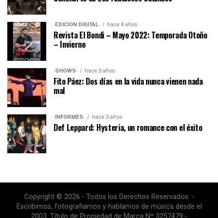
·EDICIÓN DIGITAL·
hace 4 años
Revista El Bondi – Mayo 2022: Temporada Otoño
– Invierno
·SHOWS·
hace 3 años
Fito Páez: Dos días en la vida nunca vienen nada
mal
·INFORMES·
hace 3 años
Def Leppard: Hysteria, un romance con el éxito
Copyright © 2026 - Todos los Derechos Reservados. -
Escribimos, fotografiamos y hablamos de música desde el
2003. Título de Propiedad de Marca Nº 3257479.-