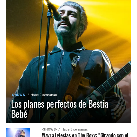
·SHOWS·
Hace 2 semanas
Los planes perfectos de Bestia
Bebé
·SHOWS·
Hace 3 semanas
Wayra Iglesias en The Roxy: “Girando con el