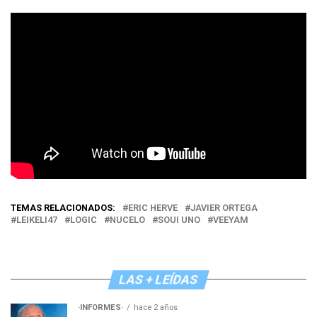
TEMAS RELACIONADOS:
ERIC HERVE
JAVIER ORTEGA
LEIKELI47
LOGIC
NUCELO
SOUI UNO
VEEYAM
LAS + LEÍDAS
·INFORMES·
hace 2 años