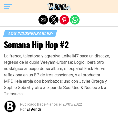
Exit mobile version
·LOS INDISPENSABLES·
Semana Hip Hop #2
La fresca, talentosa y agresiva Leikeli47 saca un discazo;
regresa de la dupla Veeyam-Urbanse; Logic libera otro
nostálgico anticipo de su álbum; el español Erick Hervé
reflexiona en un EP de tres canciones; y el productor
MPDHela arroja dos bombazos: uno con Javier Ortega y
Sophie Sobral, y otro a la par de Soui Uno & Núcleo a.k.a.
Tintasucia.
Publicado
hace 4 años
el
20/05/2022
Por
El Bondi