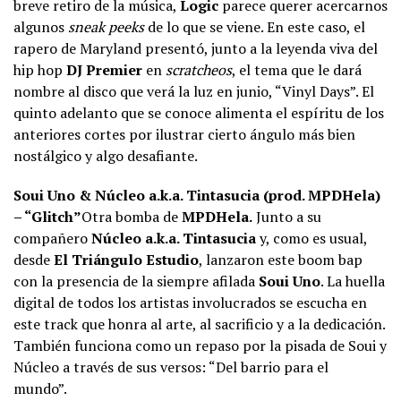
breve retiro de la música,
Logic
parece querer acercarnos
algunos
sneak peeks
de lo que se viene. En este caso, el
rapero de Maryland presentó, junto a la leyenda viva del
hip hop
DJ Premier
en
scratcheos
, el tema que le dará
nombre al disco que verá la luz en junio, “Vinyl Days”. El
quinto adelanto que se conoce alimenta el espíritu de los
anteriores cortes por ilustrar cierto ángulo más bien
nostálgico y algo desafiante.
Soui Uno & Núcleo a.k.a. Tintasucia (prod. MPDHela)
– “Glitch”
Otra bomba de
MPDHela.
Junto a su
compañero
Núcleo a.k.a. Tintasucia
y, como es usual,
desde
El Triángulo
Estudio
, lanzaron este boom bap
con la presencia de la siempre afilada
Soui
Uno
. La huella
digital de todos los artistas involucrados se escucha en
este track que honra al arte, al sacrificio y a la dedicación.
También funciona como un repaso por la pisada de Soui y
Núcleo a través de sus versos: “Del barrio para el
mundo”.