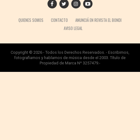
QUIENES SOMOS
CONTACTO
ANUNCIÁ EN REVISTA EL BONDI
AVISO LEGAL
Copyright © 2026 - Todos los Derechos Reservados. - Escribimos,
fotografiamos y hablamos de música desde el 2003. Título de
Propiedad de Marca Nº 3257479.-