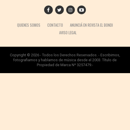
QUIENES SOMOS
CONTACTO
ANUNCIÁ EN REVISTA EL BONDI
AVISO LEGAL
Copyright © 2026 - Todos los Derechos Reservados. - Escribimos,
fotografiamos y hablamos de música desde el 2003. Título de
Propiedad de Marca Nº 3257479.-