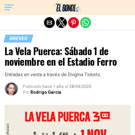
Exit mobile version
·BREVES·
La Vela Puerca: Sábado 1 de
noviembre en el Estadio Ferro
Entradas en venta a través de Enigma Tickets.
Publicado
hace 1 año
el
28/04/2025
Por
Rodrigo Garcia