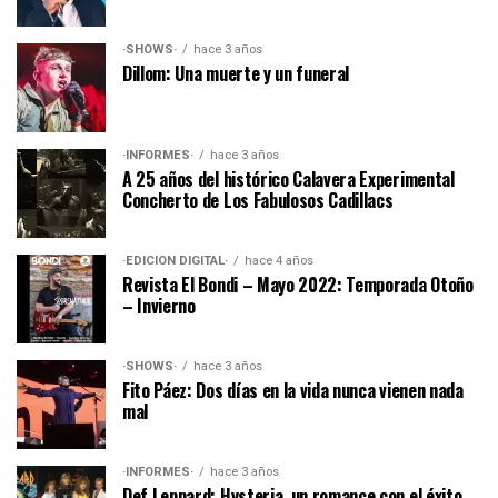
·SHOWS·
hace 3 años
Dillom: Una muerte y un funeral
·INFORMES·
hace 3 años
A 25 años del histórico Calavera Experimental
Concherto de Los Fabulosos Cadillacs
·EDICIÓN DIGITAL·
hace 4 años
Revista El Bondi – Mayo 2022: Temporada Otoño
– Invierno
·SHOWS·
hace 3 años
Fito Páez: Dos días en la vida nunca vienen nada
mal
·INFORMES·
hace 3 años
Def Leppard: Hysteria, un romance con el éxito