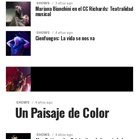
·SHOWS·
3 años ago
Mariana Bianchini en el CC Richards: Teatralidad
musical
·SHOWS·
4 años ago
Cienfuegos: La vida se nos va
·SHOWS·
4 años ago
Un Paisaje de Color
·SHOWS·
4 años ago