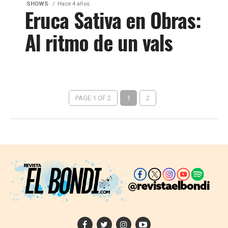
·SHOWS·
Hace 4 años
Eruca Sativa en Obras:
Al ritmo de un vals
PAGE 1 OF 2
1
2