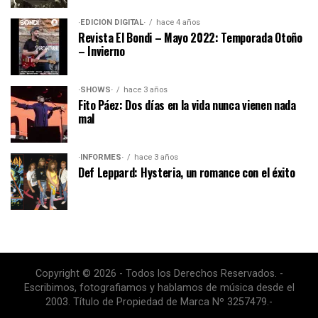
·EDICIÓN DIGITAL·
hace 4 años
Revista El Bondi – Mayo 2022: Temporada Otoño
– Invierno
·SHOWS·
hace 3 años
Fito Páez: Dos días en la vida nunca vienen nada
mal
·INFORMES·
hace 3 años
Def Leppard: Hysteria, un romance con el éxito
Copyright © 2026 - Todos los Derechos Reservados. -
Escribimos, fotografiamos y hablamos de música desde el
2003. Título de Propiedad de Marca Nº 3257479.-