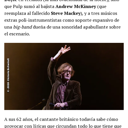
que Pulp sumó al bajista
Andrew McKinney
(que
reemplaza al fallecido
Steve Mackey
), y a tres músicos
extras poli-instrumentistas como soporte expansivo de
una
big-band
dueña de una sonoridad apabullante sobre
el escenario.
A sus 62 años, el cantante británico todavía sabe cómo
provocar con líricas que circundan todo lo que tiene que