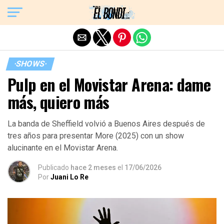
Exit mobile version
·SHOWS·
Pulp en el Movistar Arena: dame
más, quiero más
La banda de Sheffield volvió a Buenos Aires después de
tres años para presentar More (2025) con un show
alucinante en el Movistar Arena.
Publicado
hace 2 meses
el
17/06/2026
Por
Juani Lo Re