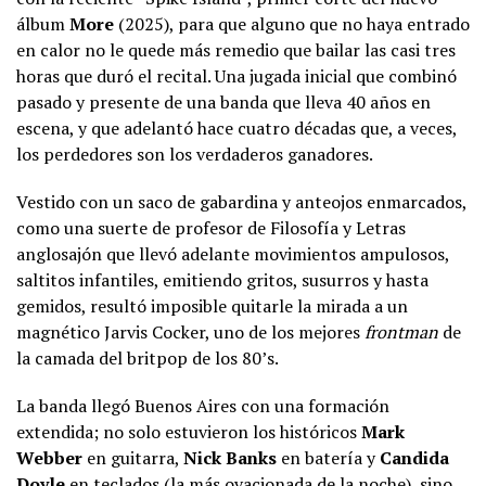
álbum
More
(2025), para que alguno que no haya entrado
en calor no le quede más remedio que bailar las casi tres
horas que duró el recital. Una jugada inicial que combinó
pasado y presente de una banda que lleva 40 años en
escena, y que adelantó hace cuatro décadas que, a veces,
los perdedores son los verdaderos ganadores.
Vestido con un saco de gabardina y anteojos enmarcados,
como una suerte de profesor de Filosofía y Letras
anglosajón que llevó adelante movimientos ampulosos,
saltitos infantiles, emitiendo gritos, susurros y hasta
gemidos, resultó imposible quitarle la mirada a un
magnético Jarvis Cocker, uno de los mejores
frontman
de
la camada del britpop de los 80’s.
La banda llegó Buenos Aires con una formación
extendida; no solo estuvieron los históricos
Mark
Webber
en guitarra,
Nick Banks
en batería y
Candida
Doyle
en teclados (la más ovacionada de la noche), sino