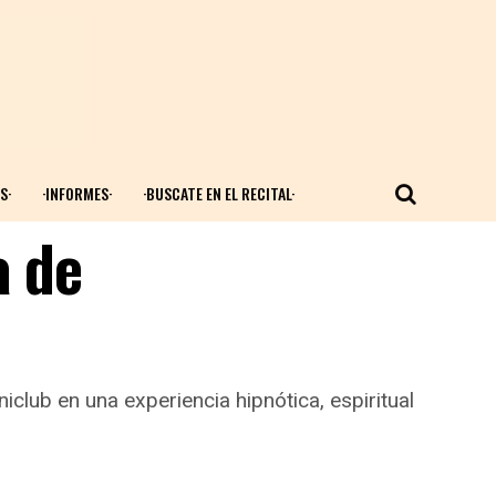
S·
·INFORMES·
·BUSCATE EN EL RECITAL·
a de
club en una experiencia hipnótica, espiritual