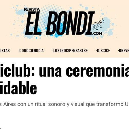
ISTAS·
·CONOCIENDO A·
·LOS INDISPENSABLES·
·DISCOS·
·BREVE
niclub: una ceremoni
idable
ires con un ritual sonoro y visual que transformó Uni