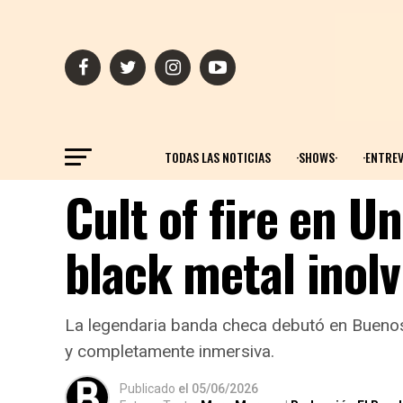
TODAS LAS NOTICIAS
·SHOWS·
·ENTREV
Cult of fire en U
black metal inolv
La legendaria banda checa debutó en Buenos A
y completamente inmersiva.
Publicado
el
05/06/2026