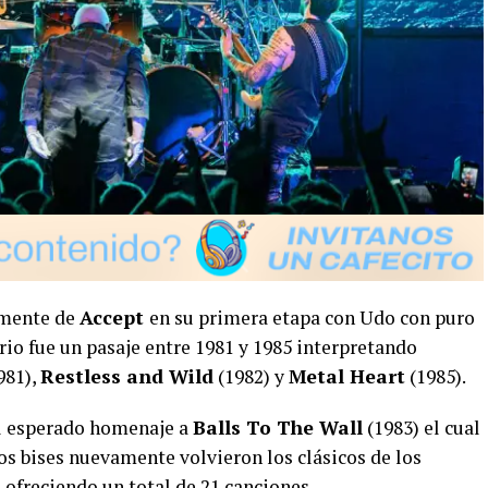
vamente de
Accept
en su primera etapa con Udo con puro
orio fue un pasaje entre 1981 y 1985 interpretando
981),
Restless and Wild
(1982) y
Metal Heart
(1985).
el esperado homenaje a
Balls To The Wall
(1983) el cual
os bises nuevamente volvieron los clásicos de los
freciendo un total de 21 canciones.