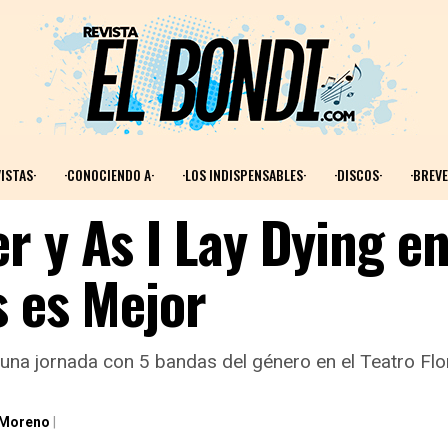
ISTAS·
·CONOCIENDO A·
·LOS INDISPENSABLES·
·DISCOS·
·BREVE
r y As I Lay Dying e
s es Mejor
 una jornada con 5 bandas del género en el Teatro Fl
 Moreno
|