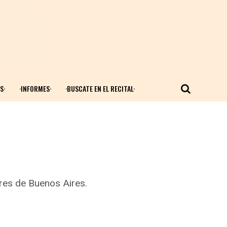
S·
·INFORMES·
·BUSCATE EN EL RECITAL·
n
ores de Buenos Aires.