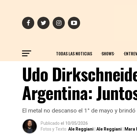
TODAS LAS NOTICIAS
·SHOWS·
·ENTREV
Udo Dirkschneide
Argentina: Junto
El metal no descanso el 1° de mayo y brindó
Publicado
el
10/05/2026
Fotos y Texto:
Ale Reggiani
|
Ale Reggiani
|
Mara