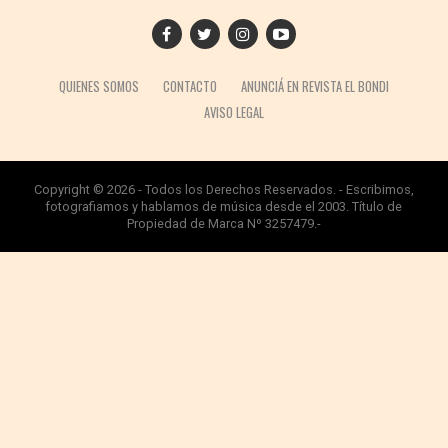
QUIENES SOMOS
CONTACTO
ANUNCIÁ EN REVISTA EL BONDI
AVISO LEGAL
Copyright © 2026 - Todos los Derechos Reservados. - Escribimos,
fotografiamos y hablamos de música desde el 2003. Título de
Propiedad de Marca Nº 3257479.-