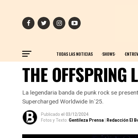
TODAS LAS NOTICIAS
·SHOWS·
·ENTREV
THE OFFSPRING 
La legendaria banda de punk rock se present
Supercharged Worldwide In´25.
Publicado
el
03/12/2024
Fotos y Texto:
Gentileza Prensa
|
Redacción El B