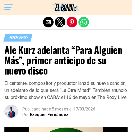
Exit mobile version
·BREVES·
Ale Kurz adelanta “Para Alguien
Más”, primer anticipo de su
nuevo disco
El cantante, compositor y productor lanzó su nueva canción,
un adelanto de lo que será “La Otra Mitad”. También anunció
su próximo show en CABA: el 16 de mayo en The Roxy Live.
Publicado
hace 5 meses
el
17/03/2026
Por
Ezequiel Fernández