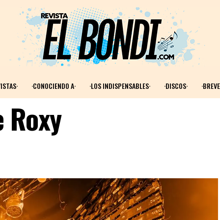
ISTAS·
·CONOCIENDO A·
·LOS INDISPENSABLES·
·DISCOS·
·BREVE
e Roxy