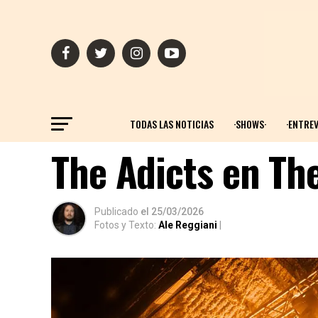
TODAS LAS NOTICIAS
·SHOWS·
·ENTREV
The Adicts en Th
Publicado
el
25/03/2026
Fotos y Texto:
Ale Reggiani
|