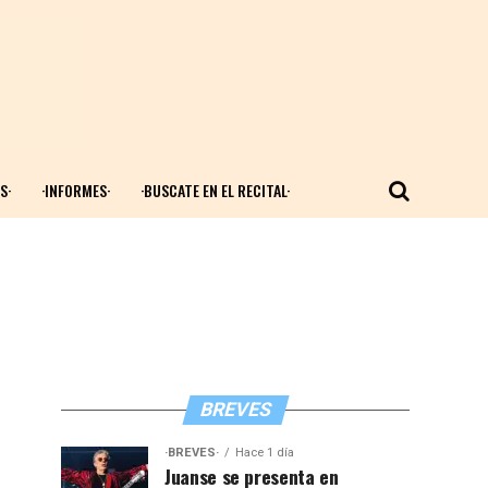
S·
·INFORMES·
·BUSCATE EN EL RECITAL·
BREVES
·BREVES·
Hace 1 día
Juanse se presenta en