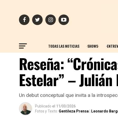
TODAS LAS NOTICIAS
·SHOWS·
·ENTREV
Reseña: “Crónic
Estelar” – Julián
Un debut conceptual que invita a la introspec
Publicado
el
11/03/2026
Fotos y Texto:
Gentileza Prensa
|
Leonardo Barg