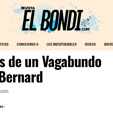
ISTAS·
·CONOCIENDO A·
·LOS INDISPENSABLES·
·DISCOS·
·BREVE
as de un Vagabundo
 Bernard
ción.
as
|