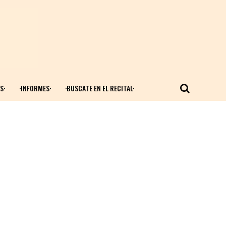
S·
·INFORMES·
·BUSCATE EN EL RECITAL·