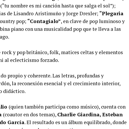
 (“tu nombre es mi canción hasta que salga el sol”);
cias de Lisandro Aristimuño y Jorge Drexler;
“Plegaria
 country pop;
“Contagialo”
, en clave de pop luminoso y
bina piano con una musicalidad pop que te lleva a las
ago.
rock y pop británico, folk, matices celtas y elementos
ni al eclecticismo forzado.
ido propio y coherente. Las letras, profundas y
dón, la reconexión esencial y el crecimiento interior,
o didáctico.
lio
(quien también participa como músico), cuenta con
a
(coautor en dos temas),
Charlie Giardina, Esteban
do García
. El resultado es un álbum equilibrado, donde