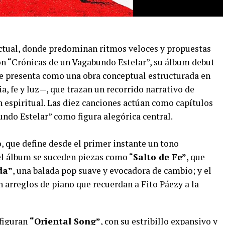
actual, donde predominan ritmos veloces y propuestas
n “Crónicas de un Vagabundo Estelar”, su álbum debut
 se presenta como una obra conceptual estructurada en
a, fe y luz—, que trazan un recorrido narrativo de
espiritual. Las diez canciones actúan como capítulos
ndo Estelar” como figura alegórica central.
, que define desde el primer instante un tono
del álbum se suceden piezas como “
Salto de Fe”
, que
da”
, una balada pop suave y evocadora de cambio; y el
 arreglos de piano que recuerdan a Fito Páezy a la
figuran
“Oriental Song”
, con su estribillo expansivo y