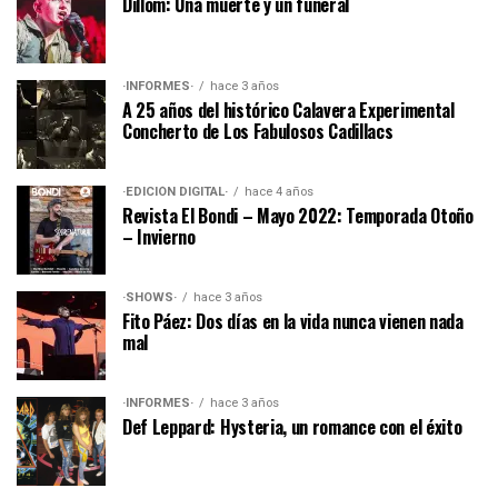
Dillom: Una muerte y un funeral
·INFORMES·
hace 3 años
A 25 años del histórico Calavera Experimental
Concherto de Los Fabulosos Cadillacs
·EDICIÓN DIGITAL·
hace 4 años
Revista El Bondi – Mayo 2022: Temporada Otoño
– Invierno
·SHOWS·
hace 3 años
Fito Páez: Dos días en la vida nunca vienen nada
mal
·INFORMES·
hace 3 años
Def Leppard: Hysteria, un romance con el éxito