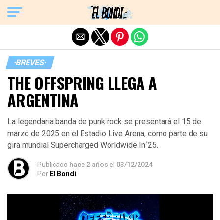
Exit mobile version
·BREVES·
THE OFFSPRING LLEGA A
ARGENTINA
La legendaria banda de punk rock se presentará el 15 de
marzo de 2025 en el Estadio Live Arena, como parte de su
gira mundial Supercharged Worldwide In´25.
Publicado
hace 2 años
el
03/12/2024
Por
El Bondi