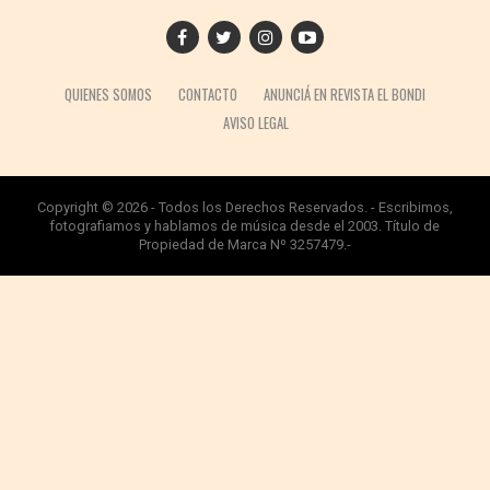
QUIENES SOMOS
CONTACTO
ANUNCIÁ EN REVISTA EL BONDI
AVISO LEGAL
Copyright © 2026 - Todos los Derechos Reservados. - Escribimos,
fotografiamos y hablamos de música desde el 2003. Título de
Propiedad de Marca Nº 3257479.-