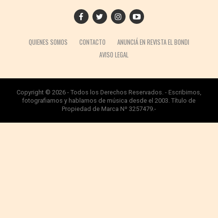
QUIENES SOMOS
CONTACTO
ANUNCIÁ EN REVISTA EL BONDI
AVISO LEGAL
Copyright © 2026 - Todos los Derechos Reservados. - Escribimos,
fotografiamos y hablamos de música desde el 2003. Título de
Propiedad de Marca Nº 3257479.-