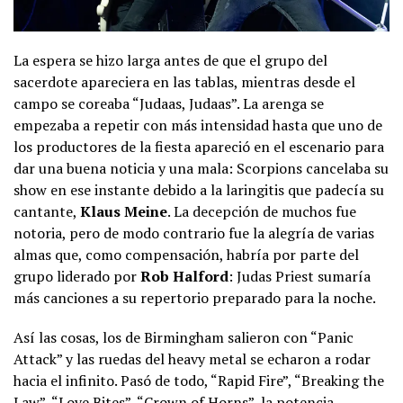
La espera se hizo larga antes de que el grupo del
sacerdote apareciera en las tablas, mientras desde el
campo se coreaba “Judaas, Judaas”. La arenga se
empezaba a repetir con más intensidad hasta que uno de
los productores de la fiesta apareció en el escenario para
dar una buena noticia y una mala: Scorpions cancelaba su
show en ese instante debido a la laringitis que padecía su
cantante,
Klaus Meine
. La decepción de muchos fue
notoria, pero de modo contrario fue la alegría de varias
almas que, como compensación, habría por parte del
grupo liderado por
Rob Halford
: Judas Priest sumaría
más canciones a su repertorio preparado para la noche.
Así las cosas, los de Birmingham salieron con “Panic
Attack” y las ruedas del heavy metal se echaron a rodar
hacia el infinito. Pasó de todo, “Rapid Fire”, “Breaking the
Law”, “Love Bites”, “Crown of Horns”, la potencia