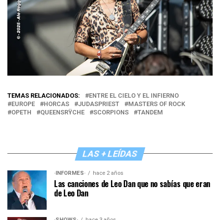
TEMAS RELACIONADOS:
ENTRE EL CIELO Y EL INFIERNO
EUROPE
HORCAS
JUDASPRIEST
MASTERS OF ROCK
OPETH
QUEENSRŸCHE
SCORPIONS
TANDEM
LAS + LEÍDAS
·INFORMES·
hace 2 años
Las canciones de Leo Dan que no sabías que eran
de Leo Dan
·SHOWS·
hace 3 años