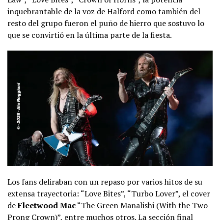
inquebrantable de la voz de Halford como también del
resto del grupo fueron el puño de hierro que sostuvo lo
que se convirtió en la última parte de la fiesta.
Los fans deliraban con un repaso por varios hitos de su
extensa trayectoria: “Love Bites”, “Turbo Lover”, el cover
de
Fleetwood Mac
“The Green Manalishi (With the Two
Prong Crown)”, entre muchos otros. La sección final