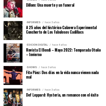
Dillom: Una muerte y un funeral
·INFORMES·
hace 3 años
A 25 años del histórico Calavera Experimental
Concherto de Los Fabulosos Cadillacs
·EDICIÓN DIGITAL·
hace 4 años
Revista El Bondi – Mayo 2022: Temporada Otoño
– Invierno
·SHOWS·
hace 3 años
Fito Páez: Dos días en la vida nunca vienen nada
mal
·INFORMES·
hace 3 años
Def Leppard: Hysteria, un romance con el éxito