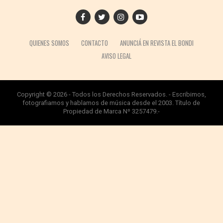
QUIENES SOMOS
CONTACTO
ANUNCIÁ EN REVISTA EL BONDI
AVISO LEGAL
Copyright © 2026 - Todos los Derechos Reservados. - Escribimos,
fotografiamos y hablamos de música desde el 2003. Título de
Propiedad de Marca Nº 3257479.-