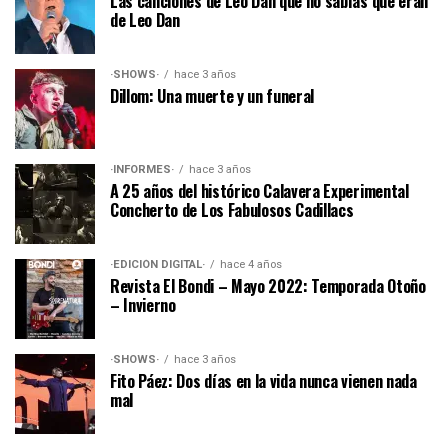
Las canciones de Leo Dan que no sabías que eran
de Leo Dan
·SHOWS·
hace 3 años
Dillom: Una muerte y un funeral
·INFORMES·
hace 3 años
A 25 años del histórico Calavera Experimental
Concherto de Los Fabulosos Cadillacs
·EDICIÓN DIGITAL·
hace 4 años
Revista El Bondi – Mayo 2022: Temporada Otoño
– Invierno
·SHOWS·
hace 3 años
Fito Páez: Dos días en la vida nunca vienen nada
mal