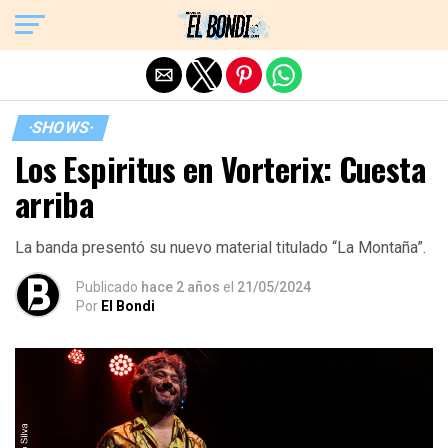
Exit mobile version
·SHOWS·
Los Espiritus en Vorterix: Cuesta
arriba
La banda presentó su nuevo material titulado “La Montaña”.
Publicado
hace 2 años
el
21/05/2024
Por
El Bondi