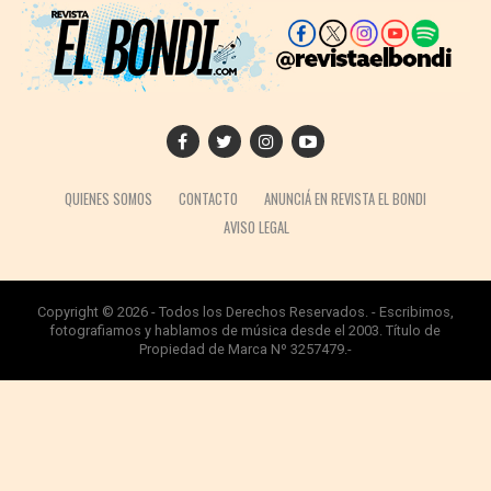
QUIENES SOMOS
CONTACTO
ANUNCIÁ EN REVISTA EL BONDI
AVISO LEGAL
Copyright © 2026 - Todos los Derechos Reservados. - Escribimos,
fotografiamos y hablamos de música desde el 2003. Título de
Propiedad de Marca Nº 3257479.-