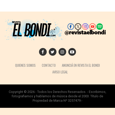
QUIENES SOMOS
CONTACTO
ANUNCIÁ EN REVISTA EL BONDI
AVISO LEGAL
Copyright © 2026 - Todos los Derechos Reservados. - Escribimos,
fotografiamos y hablamos de música desde el 2003. Título de
Propiedad de Marca Nº 3257479.-