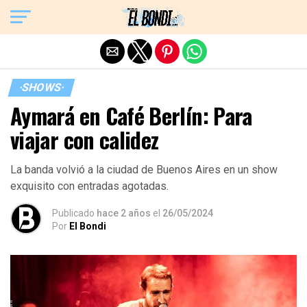
Exit mobile version
·SHOWS·
Aymará en Café Berlín: Para
viajar con calidez
La banda volvió a la ciudad de Buenos Aires en un show
exquisito con entradas agotadas.
Publicado
hace 2 años
el
26/05/2024
Por
El Bondi