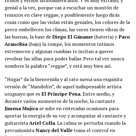
ritmos y estilos latinoamericanos. Y es muy extraño, y
genial a la vez, porque vas a escuchar un montón de
temazos en clave reggae, y posiblemente luego dirás
cosas como que las violas están geniales, los colores de la
percu embellecen los climas, las voces tienen vibras de
las buenas, la base de
Diego El Gáname
(batería) y
Paco
Arancibia
(bajo) la rompe, los momentos íntimos
estremecen y algunas cumbias te incitan a querer
revolear las sillas para poder bailar. Pero tal vez nunca
nombres la palabra “reggae”, y está muy bien así.
“Hogar” da la bienvenida y al rato suena una exquisita
versión de “Mandolín”, de aquel indispensable artista
uruguayo que es
El Príncipe Pena
. Entre medio, y
durante varios momentos de la noche, la cantante
Jimena Mujica
se sube en reiteradas ocasiones para
aportar la energía de su voz y acompañar al cantante y
guitarrista
Ariel Colla
. La calma se perturba cuando la
percusionista
Nancy del Valle
toma el control en