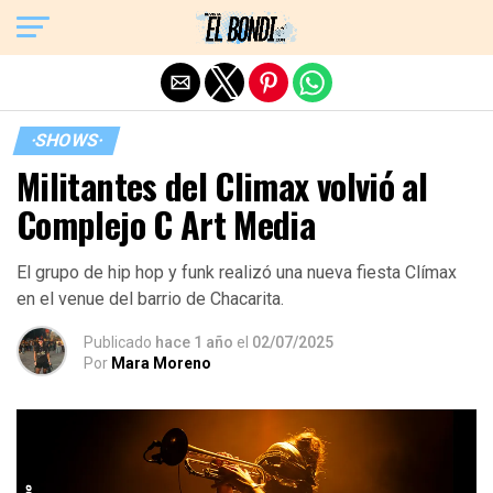
Exit mobile version
·SHOWS·
Militantes del Climax volvió al
Complejo C Art Media
El grupo de hip hop y funk realizó una nueva fiesta Clímax
en el venue del barrio de Chacarita.
Publicado
hace 1 año
el
02/07/2025
Por
Mara Moreno