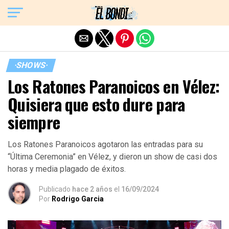
Exit mobile version
·SHOWS·
Los Ratones Paranoicos en Vélez:
Quisiera que esto dure para
siempre
Los Ratones Paranoicos agotaron las entradas para su
“Última Ceremonia” en Vélez, y dieron un show de casi dos
horas y media plagado de éxitos.
Publicado
hace 2 años
el
16/09/2024
Por
Rodrigo Garcia