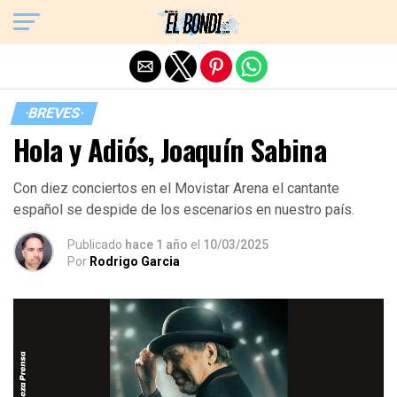
Exit mobile version
·BREVES·
Hola y Adiós, Joaquín Sabina
Con diez conciertos en el Movistar Arena el cantante
español se despide de los escenarios en nuestro país.
Publicado
hace 1 año
el
10/03/2025
Por
Rodrigo Garcia