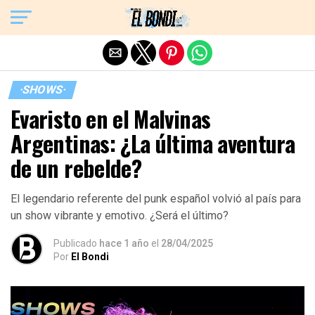
Exit mobile version
·SHOWS·
Evaristo en el Malvinas
Argentinas: ¿La última aventura
de un rebelde?
El legendario referente del punk español volvió al país para
un show vibrante y emotivo. ¿Será el último?
Publicado
hace 1 año
el
28/04/2025
Por
El Bondi