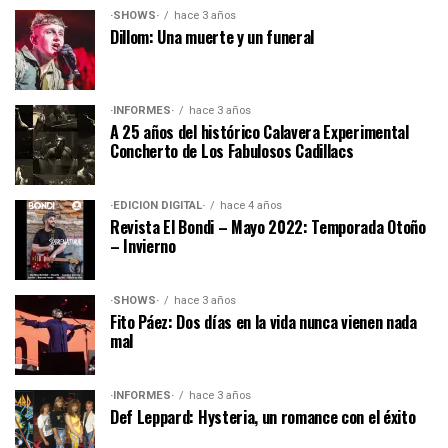
·SHOWS·
hace 3 años
Dillom: Una muerte y un funeral
·INFORMES·
hace 3 años
A 25 años del histórico Calavera Experimental
Concherto de Los Fabulosos Cadillacs
·EDICIÓN DIGITAL·
hace 4 años
Revista El Bondi – Mayo 2022: Temporada Otoño
– Invierno
·SHOWS·
hace 3 años
Fito Páez: Dos días en la vida nunca vienen nada
mal
·INFORMES·
hace 3 años
Def Leppard: Hysteria, un romance con el éxito