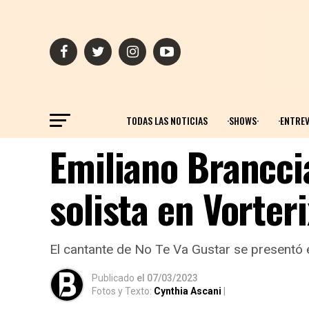
TODAS LAS NOTICIAS
·SHOWS·
·ENTREV
Emiliano Brancci
solista en Vorteri
El cantante de No Te Va Gustar se presentó e
Publicado
el
07/03/2023
Fotos y Texto:
Cynthia Ascani
|