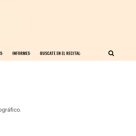
S·
·INFORMES·
·BUSCATE EN EL RECITAL·
ográfico.