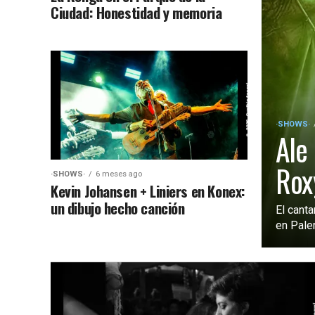
Ciudad: Honestidad y memoria
·SHOWS·
Ale
Rox
·SHOWS·
6 meses ago
Kevin Johansen + Liniers en Konex:
un dibujo hecho canción
El cant
en Paler