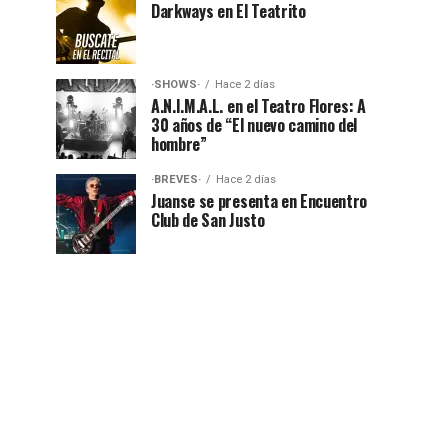
Darkways en El Teatrito
·SHOWS·
Hace 2 días
A.N.I.M.A.L. en el Teatro Flores: A
30 años de “El nuevo camino del
hombre”
·BREVES·
Hace 2 días
Juanse se presenta en Encuentro
Club de San Justo