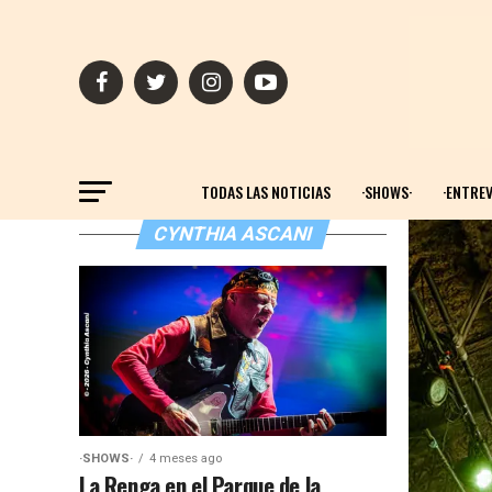
TODAS LAS NOTICIAS
·SHOWS·
·ENTREV
CYNTHIA ASCANI
·SHOWS·
4 meses ago
La Renga en el Parque de la