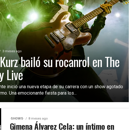
3 meses ago
 Kurz bailó su rocanrol en The
y Live
ante inició una nueva etapa de su carrera con un show agotado
mo. Una emocionante fiesta para los...
·SHOWS·
8 meses ago
Gimena Álvarez Cela: un íntimo en