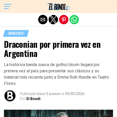
Exit mobile version
·BREVES·
Draconian por primera vez en
Argentina
La histórica banda sueca de gothic/doom llegará por
primera vez al país para presentar sus clásicos y su
material más reciente junto a Emma Ruth Rundle en Teatro
Flores.
Publicado
hace 5 meses
el
09/03/2026
Por
El Bondi