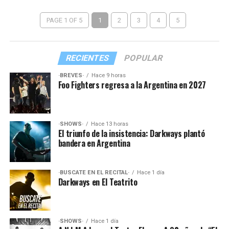
PAGE 1 OF 5
1
2
3
4
5
RECIENTES
POPULAR
·BREVES·
Hace 9 horas
Foo Fighters regresa a la Argentina en 2027
·SHOWS·
Hace 13 horas
El triunfo de la insistencia: Darkways plantó
bandera en Argentina
·BUSCATE EN EL RECITAL·
Hace 1 día
Darkways en El Teatrito
·SHOWS·
Hace 1 día