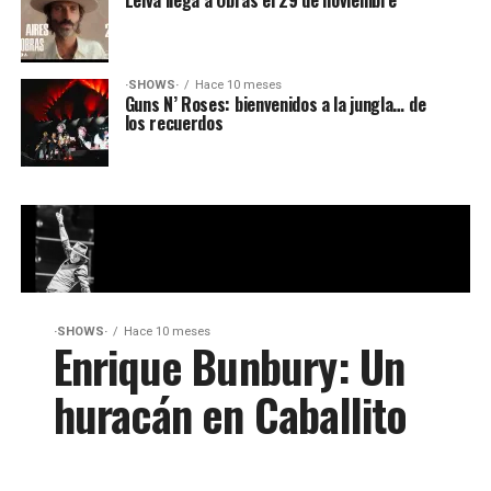
Leiva llega a Obras el 29 de noviembre
·SHOWS·
Hace 10 meses
Guns N’ Roses: bienvenidos a la jungla… de
los recuerdos
·SHOWS·
Hace 10 meses
Enrique Bunbury: Un
huracán en Caballito