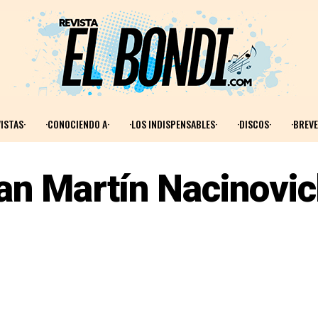
ISTAS·
·CONOCIENDO A·
·LOS INDISPENSABLES·
·DISCOS·
·BREVE
an Martín Nacinovi