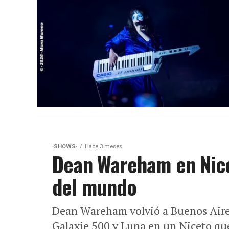
·SHOWS·
Hace 3 meses
Dean Wareham en Nice
del mundo
Dean Wareham volvió a Buenos Aires 
Galaxie 500 y Luna en un Niceto que