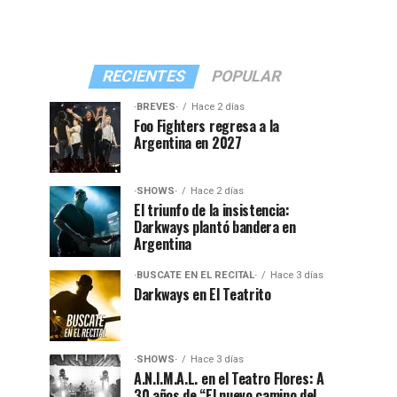
RECIENTES
POPULAR
·BREVES·
Hace 2 días
Foo Fighters regresa a la
Argentina en 2027
·SHOWS·
Hace 2 días
El triunfo de la insistencia:
Darkways plantó bandera en
Argentina
·BUSCATE EN EL RECITAL·
Hace 3 días
Darkways en El Teatrito
·SHOWS·
Hace 3 días
A.N.I.M.A.L. en el Teatro Flores: A
30 años de “El nuevo camino del