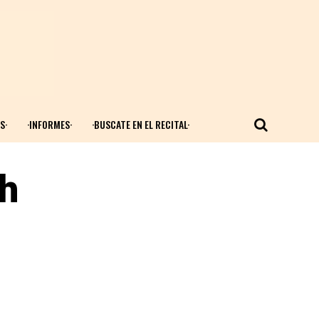
S·
·INFORMES·
·BUSCATE EN EL RECITAL·
ch