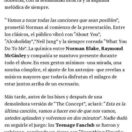
melódica de siempre.
“
Vamos a tocar todas las canciones que sean posibles
”,
prometió Norman al comienzo de la presentación. Entre
los clásicos, el público vibró con “About You”,
“Alcoholiday”,”Neil Jung” y la siempre coreada “What You
Do To Me”. La química entre
Norman Blake
,
Raymond
McGinley
y compañía se mantuvo presente durante
todo el show. En esos gestos mínimos -una mirada, una
sonrisa cómplice, el ajuste de los anteojos- que revelan a
músicos mayores que todavía disfrutan el milagro de
estar juntos arriba de un escenario.
Más tarde, antes de los bises y después de una
demoledora versión de “The Concept”, aclaró: “
Esta es la
última canción, vamos a hacer eso de que nos vamos,
ustedes aplauden y volvemos en dos minutos
”. Nadie dudó
en seguirle el juego: los
Teenage Fanclub
se fueron y
volvieron, regalando un cierre con “Everything Flows” y