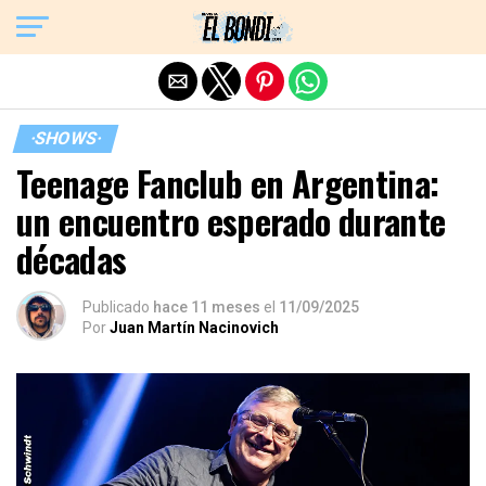
Exit mobile version
·SHOWS·
Teenage Fanclub en Argentina:
un encuentro esperado durante
décadas
Publicado
hace 11 meses
el
11/09/2025
Por
Juan Martín Nacinovich