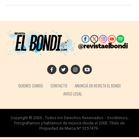
QUIENES SOMOS
CONTACTO
ANUNCIÁ EN REVISTA EL BONDI
AVISO LEGAL
Copyright © 2026 - Todos los Derechos Reservados. - Escribimos,
fotografiamos y hablamos de música desde el 2003. Título de
Propiedad de Marca Nº 3257479.-