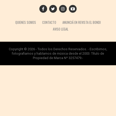
QUIENES SOMOS
CONTACTO
ANUNCIÁ EN REVISTA EL BONDI
AVISO LEGAL
Copyright © 2026 - Todos los Derechos Reservados. - Escribimos,
fotografiamos y hablamos de música desde el 2003. Título de
Propiedad de Marca Nº 3257479.-